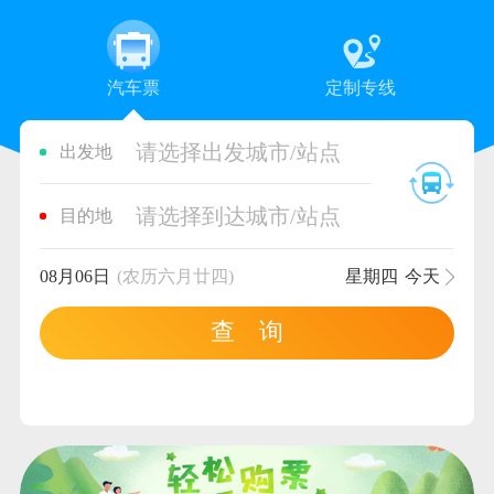
汽车票
定制专线
请选择出发城市/站点
出发地
请选择到达城市/站点
目的地
08月06日
(农历六月廿四)
星期四
今天
查 询