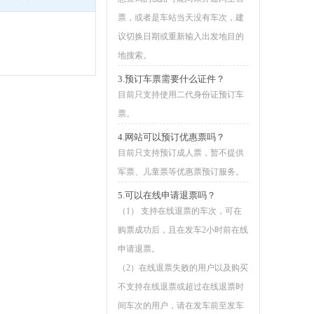
票，或者是车站当天没有车次，建
议切换日期或重新输入出发地目的
地搜索。
3.预订车票需要什么证件？
目前只支持使用二代身份证预订车
票。
4.网站可以预订优惠票吗？
目前只支持预订成人票，暂不提供
军票、儿童票等优惠票预订服务。
5.可以在线申请退票吗？
（1） 支持在线退票的车次，可在
购票成功后，且在发车2小时前在线
申请退票。
（2）在线退票失败的用户以及购买
不支持在线退票或超过在线退票时
间车次的用户，请在发车前至发车