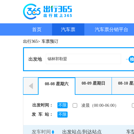
首页
汽车票
汽车票分销平台
出行365>
车票预订
出发地
08-09
星期日
08-10
星
08-08
星期六
出发时间：
不限
凌晨（00:00-06:00）
发 车 站：
不限
发车时间
出发站点/到达站点
车