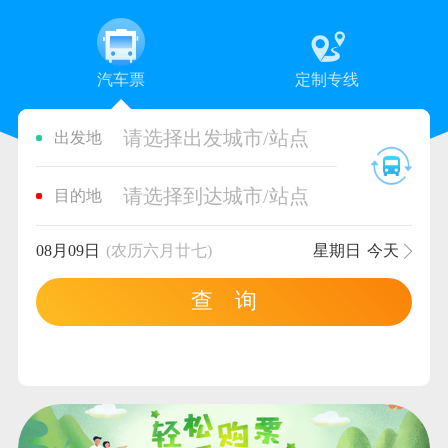
汽车票
定制专线
请选择出发城市/站点
出发地
请选择到达城市/站点
目的地
08月09日
(农历六月廿七)
星期日
今天
查 询