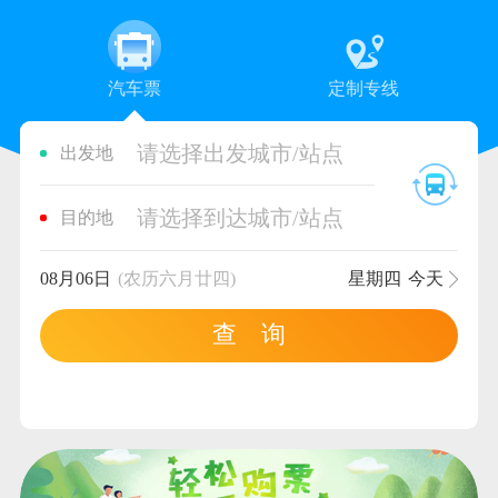
汽车票
定制专线
请选择出发城市/站点
出发地
请选择到达城市/站点
目的地
08月06日
(农历六月廿四)
星期四
今天
查 询