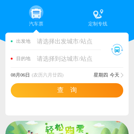
汽车票
定制专线
请选择出发城市/站点
出发地
请选择到达城市/站点
目的地
08月06日
(农历六月廿四)
星期四
今天
查 询