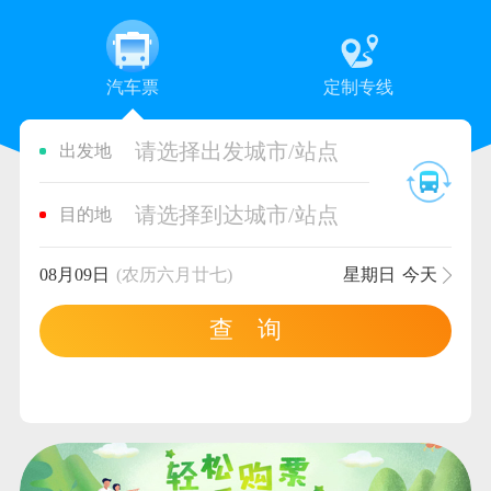
汽车票
定制专线
请选择出发城市/站点
出发地
请选择到达城市/站点
目的地
08月09日
(农历六月廿七)
星期日
今天
查 询