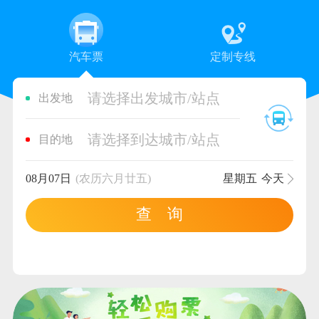
汽车票
定制专线
请选择出发城市/站点
出发地
请选择到达城市/站点
目的地
08月07日
(农历六月廿五)
星期五
今天
查 询