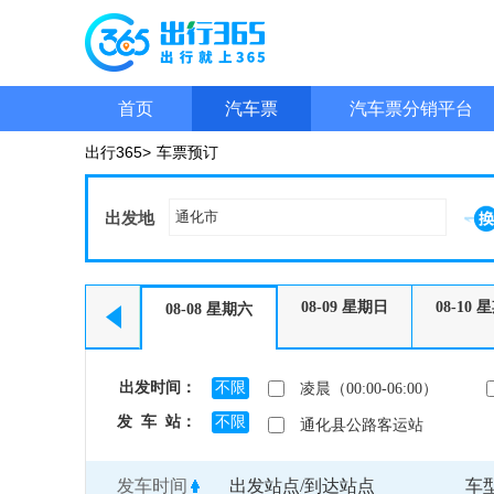
首页
汽车票
汽车票分销平台
出行365>
车票预订
出发地
08-09
星期日
08-10
星
08-08
星期六
出发时间：
不限
凌晨（00:00-06:00）
发 车 站：
不限
通化县公路客运站
发车时间
出发站点/到达站点
车