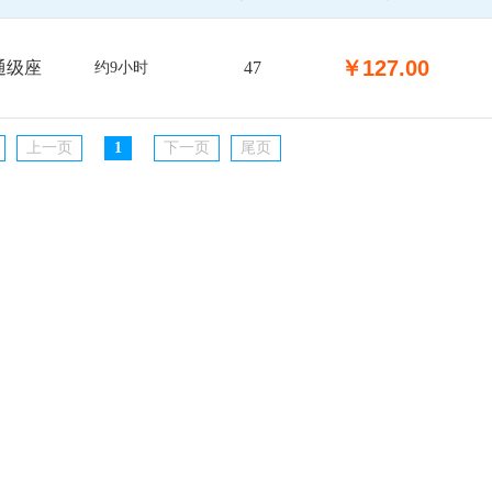
￥
127.00
通级座
47
约9小时
上一页
1
下一页
尾页