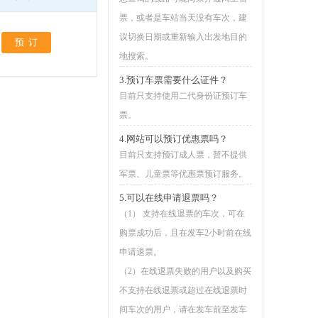
票，或者是车站当天没有车次，建
议切换日期或重新输入出发地目的
预订
地搜索。
3.预订车票需要什么证件？
目前只支持使用二代身份证预订车
票。
4.网站可以预订优惠票吗？
目前只支持预订成人票，暂不提供
军票、儿童票等优惠票预订服务。
5.可以在线申请退票吗？
（1） 支持在线退票的车次，可在
购票成功后，且在发车2小时前在线
申请退票。
（2）在线退票失败的用户以及购买
不支持在线退票或超过在线退票时
间车次的用户，请在发车前至发车