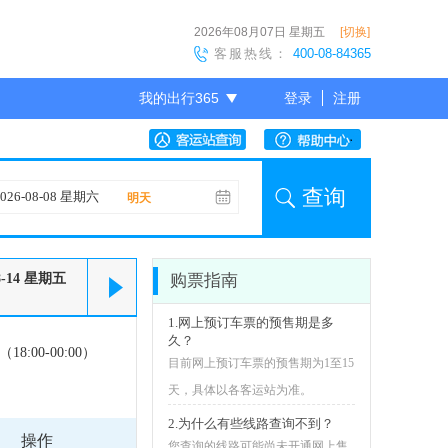
2026年08月07日
星期五
[切换]
客服热线：
400-08-84365
我的出行365
登录
注册
尊敬的会员
查询
明天
8-14
星期五
购票指南
1.网上预订车票的预售期是多
久？
18:00-00:00）
目前网上预订车票的预售期为1至15
天，具体以各客运站为准。
2.为什么有些线路查询不到？
操作
您查询的线路可能尚未开通网上售