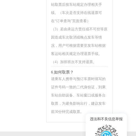
站取票后按车站规定办理相关手
续。（车次是否支持在线退票可
在“订单查询”页面查看）
（3）若由承运方责任或不可控等原
因造成车次取消或晚点发车等情
况，用户可根据需要至发车站根据
客运站相关规定办理退票手续。
（4）加班班次不支持退票。
6.如何取票？
请乘车人携带与预订车票时填写的
证件号码一致的二代身份证，到乘
车站自助设备、车站窗口或服务台
取票，为避免影响出行，建议发车
前30分钟完成取票。
违法和不良信息举报