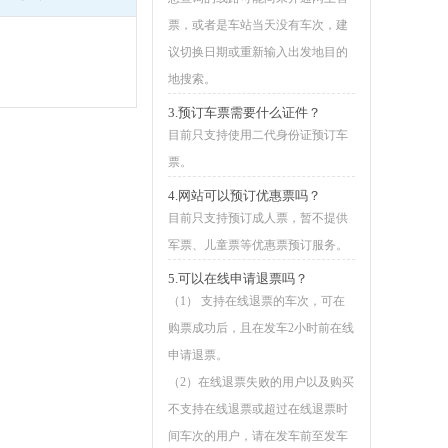
票，或者是车站当天没有车次，建
议切换日期或重新输入出发地目的
地搜索。
3.预订车票需要什么证件？
目前只支持使用二代身份证预订车
票。
4.网站可以预订优惠票吗？
目前只支持预订成人票，暂不提供
军票、儿童票等优惠票预订服务。
5.可以在线申请退票吗？
（1） 支持在线退票的车次，可在
购票成功后，且在发车2小时前在线
申请退票。
（2）在线退票失败的用户以及购买
不支持在线退票或超过在线退票时
间车次的用户，请在发车前至发车