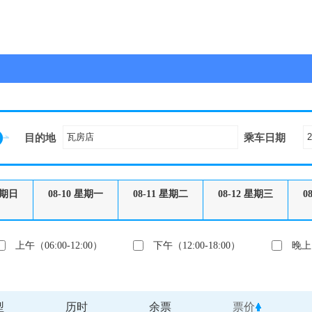
目的地
乘车日期
期日
08-10
星期一
08-11
星期二
08-12
星期三
0
上午（06:00-12:00）
下午（12:00-18:00）
晚上（
型
历时
余票
票价