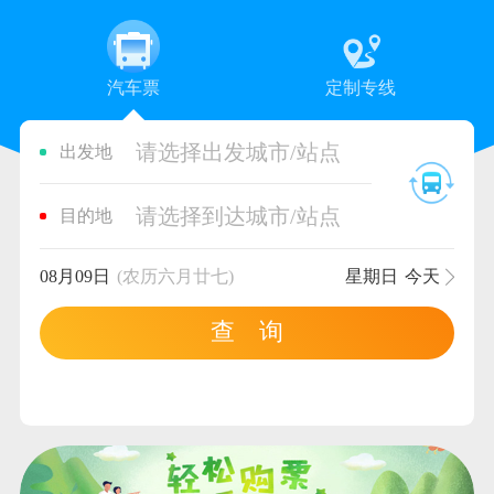
汽车票
定制专线
请选择出发城市/站点
出发地
请选择到达城市/站点
目的地
08月09日
(农历六月廿七)
星期日
今天
查 询