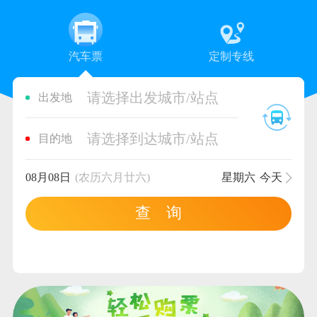
汽车票
定制专线
请选择出发城市/站点
出发地
请选择到达城市/站点
目的地
08月08日
(农历六月廿六)
星期六
今天
查 询