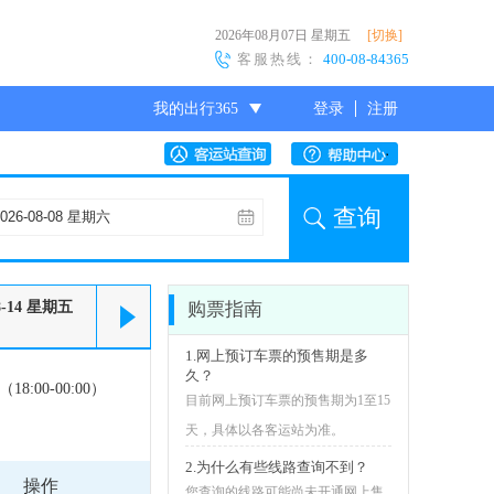
2026年08月07日
星期五
[切换]
客服热线：
400-08-84365
我的出行365
登录
注册
尊敬的会员
查询
8-14
星期五
购票指南
1.网上预订车票的预售期是多
久？
18:00-00:00）
目前网上预订车票的预售期为1至15
天，具体以各客运站为准。
2.为什么有些线路查询不到？
操作
您查询的线路可能尚未开通网上售