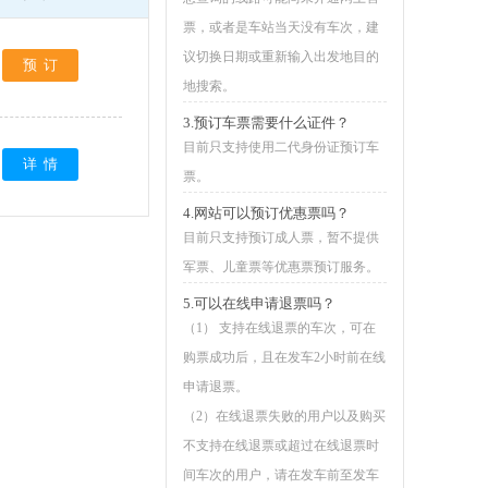
票，或者是车站当天没有车次，建
议切换日期或重新输入出发地目的
预订
地搜索。
3.预订车票需要什么证件？
目前只支持使用二代身份证预订车
详情
票。
4.网站可以预订优惠票吗？
目前只支持预订成人票，暂不提供
军票、儿童票等优惠票预订服务。
5.可以在线申请退票吗？
（1） 支持在线退票的车次，可在
购票成功后，且在发车2小时前在线
申请退票。
（2）在线退票失败的用户以及购买
不支持在线退票或超过在线退票时
间车次的用户，请在发车前至发车