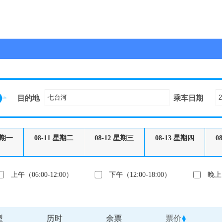
目的地
乘车日期
期一
08-11
星期二
08-12
星期三
08-13
星期四
0
上午（06:00-12:00）
下午（12:00-18:00）
晚上（
型
历时
余票
票价