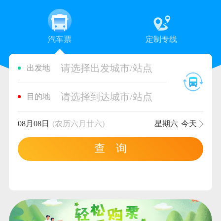
汽车票
定制专线
请选择出发城市/站点
出发地
请选择到达城市/站点
目的地
08月08日
(农历六月廿六)
星期六
今天
查 询