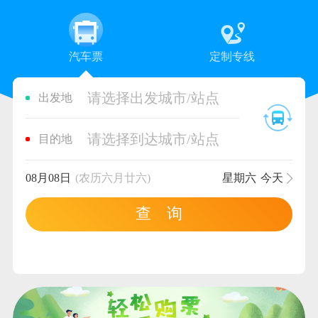
汽车票
定制专线
请选择出发城市/站点
出发地
请选择到达城市/站点
目的地
08月08日
(农历六月廿六)
星期六
今天
查 询