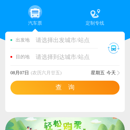
汽车票
定制专线
请选择出发城市/站点
出发地
请选择到达城市/站点
目的地
08月07日
(农历六月廿五)
星期五
今天
查 询