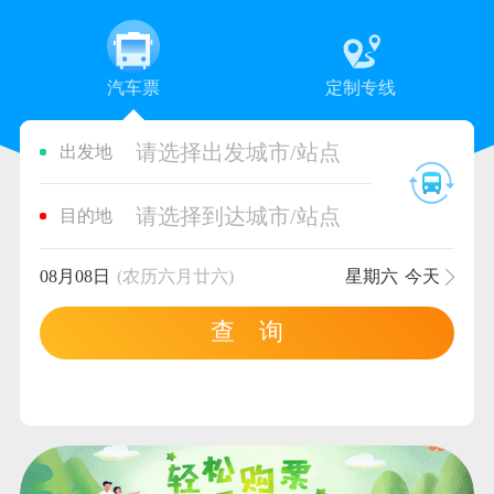
汽车票
定制专线
请选择出发城市/站点
出发地
请选择到达城市/站点
目的地
08月08日
(农历六月廿六)
星期六
今天
查 询