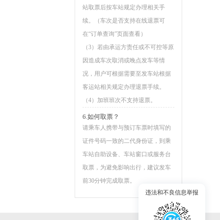
站取票后按车站规定办理相关手
续。（车次是否支持在线退票可
在“订单查询”页面查看）
（3）若由承运方责任或不可控等原
因造成车次取消或晚点发车等情
况，用户可根据需要至发车站根据
客运站相关规定办理退票手续。
（4）加班班次不支持退票。
6.如何取票？
请乘车人携带与预订车票时填写的
证件号码一致的二代身份证，到乘
车站自助设备、车站窗口或服务台
取票，为避免影响出行，建议发车
前30分钟完成取票。
违法和不良信息举报