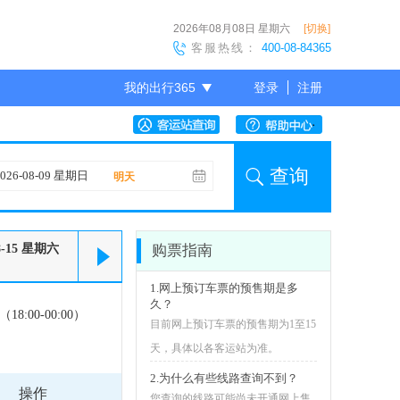
2026年08月08日
星期六
[切换]
客服热线：
400-08-84365
我的出行365
登录
注册
尊敬的会员
查询
明天
8-15
星期六
购票指南
1.网上预订车票的预售期是多
久？
18:00-00:00）
目前网上预订车票的预售期为1至15
天，具体以各客运站为准。
2.为什么有些线路查询不到？
操作
您查询的线路可能尚未开通网上售