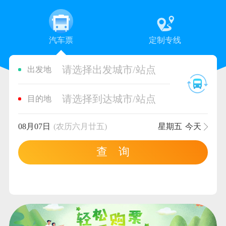
汽车票
定制专线
请选择出发城市/站点
出发地
请选择到达城市/站点
目的地
08月07日
(农历六月廿五)
星期五
今天
查 询