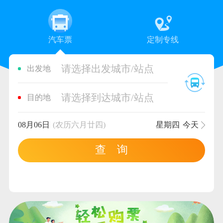
汽车票
定制专线
请选择出发城市/站点
出发地
请选择到达城市/站点
目的地
08月06日
(农历六月廿四)
星期四
今天
查 询