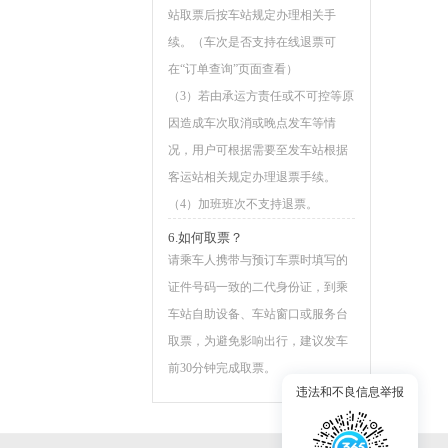
站取票后按车站规定办理相关手
续。（车次是否支持在线退票可
在“订单查询”页面查看）
（3）若由承运方责任或不可控等原
因造成车次取消或晚点发车等情
况，用户可根据需要至发车站根据
客运站相关规定办理退票手续。
（4）加班班次不支持退票。
6.如何取票？
请乘车人携带与预订车票时填写的
证件号码一致的二代身份证，到乘
车站自助设备、车站窗口或服务台
取票，为避免影响出行，建议发车
前30分钟完成取票。
违法和不良信息举报