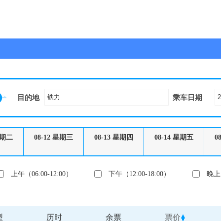
目的地
乘车日期
期二
08-12
星期三
08-13
星期四
08-14
星期五
0
上午（06:00-12:00）
下午（12:00-18:00）
晚上（
型
历时
余票
票价