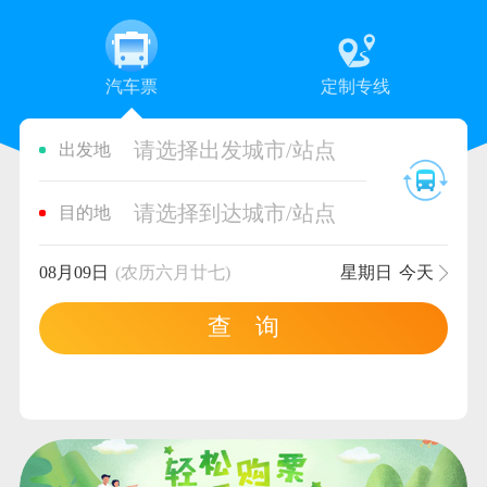
汽车票
定制专线
请选择出发城市/站点
出发地
请选择到达城市/站点
目的地
08月09日
(农历六月廿七)
星期日
今天
查 询