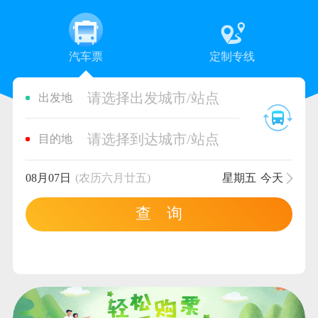
汽车票
定制专线
请选择出发城市/站点
出发地
请选择到达城市/站点
目的地
08月07日
(农历六月廿五)
星期五
今天
查 询