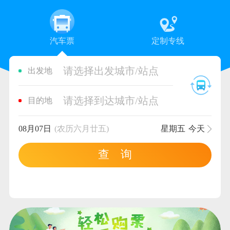
汽车票
定制专线
请选择出发城市/站点
出发地
请选择到达城市/站点
目的地
08月07日
(农历六月廿五)
星期五
今天
查 询