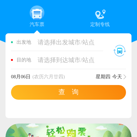
汽车票
定制专线
请选择出发城市/站点
出发地
请选择到达城市/站点
目的地
08月06日
(农历六月廿四)
星期四
今天
查 询