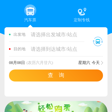
汽车票
定制专线
请选择出发城市/站点
出发地
请选择到达城市/站点
目的地
08月08日
(农历六月廿六)
星期六
今天
查 询