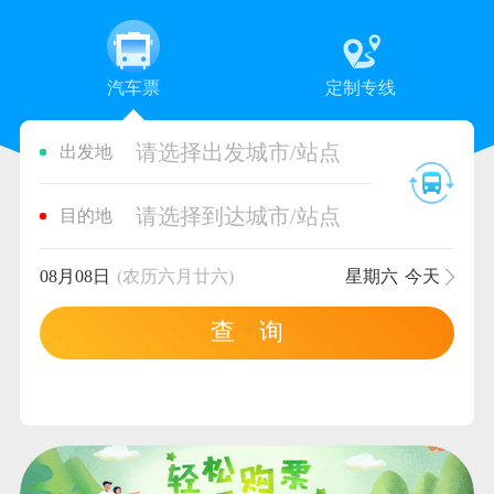
汽车票
定制专线
请选择出发城市/站点
出发地
请选择到达城市/站点
目的地
08月08日
(农历六月廿六)
星期六
今天
查 询