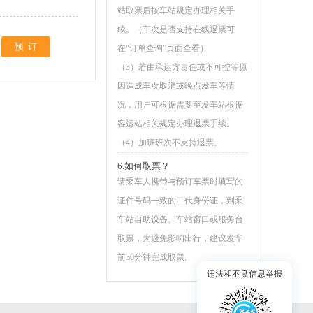
站取票后按车站规定办理相关手
续。（车次是否支持在线退票可
预订
在“订单查询”页面查看）
（3）若由承运方责任或不可控等原
因造成车次取消或晚点发车等情
况，用户可根据需要至发车站根据
客运站相关规定办理退票手续。
（4）加班班次不支持退票。
6.如何取票？
请乘车人携带与预订车票时填写的
证件号码一致的二代身份证，到乘
车站自助设备、车站窗口或服务台
取票，为避免影响出行，建议发车
前30分钟完成取票。
违法和不良信息举报