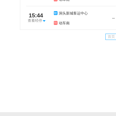
洞头新城客运中心
15:44
--
查看经停
动车南
首页