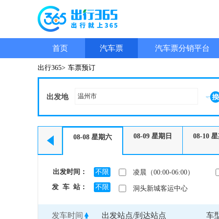
首页
汽车票
汽车票分销平台
出行365>
车票预订
出发地
08-09
星期日
08-10
星
08-08
星期六
出发时间：
不限
凌晨（00:00-06:00）
发 车 站：
不限
洞头新城客运中心
发车时间
出发站点/到达站点
车