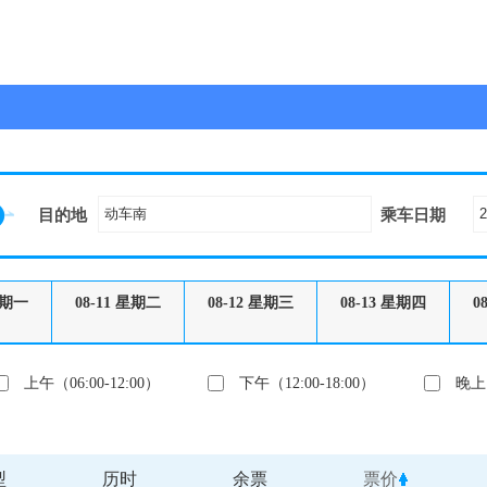
目的地
乘车日期
期一
08-11
星期二
08-12
星期三
08-13
星期四
0
上午（06:00-12:00）
下午（12:00-18:00）
晚上（
型
历时
余票
票价