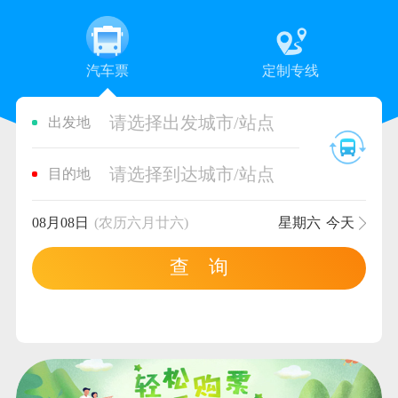
汽车票
定制专线
请选择出发城市/站点
出发地
请选择到达城市/站点
目的地
08月08日
(农历六月廿六)
星期六
今天
查 询