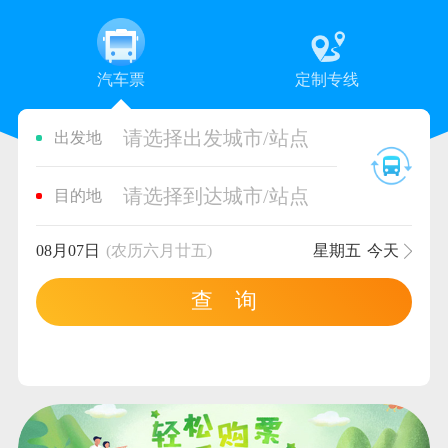
汽车票
定制专线
请选择出发城市/站点
出发地
请选择到达城市/站点
目的地
08月07日
(农历六月廿五)
星期五
今天
查 询