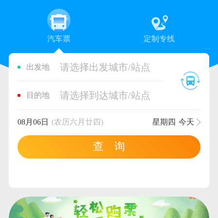
汽车票
定制专线
请选择出发城市/站点
出发地
请选择到达城市/站点
目的地
08月06日
(农历六月廿四)
星期四
今天
查 询