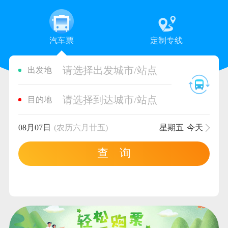
汽车票
定制专线
请选择出发城市/站点
出发地
请选择到达城市/站点
目的地
08月07日
(农历六月廿五)
星期五
今天
查 询