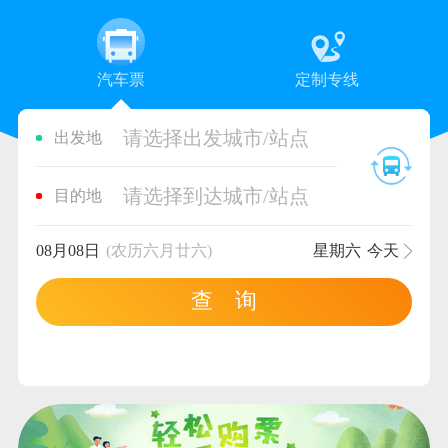
汽车票
定制专线
请选择出发城市/站点
出发地
请选择到达城市/站点
目的地
08月08日
(农历六月廿六)
星期六
今天
查 询