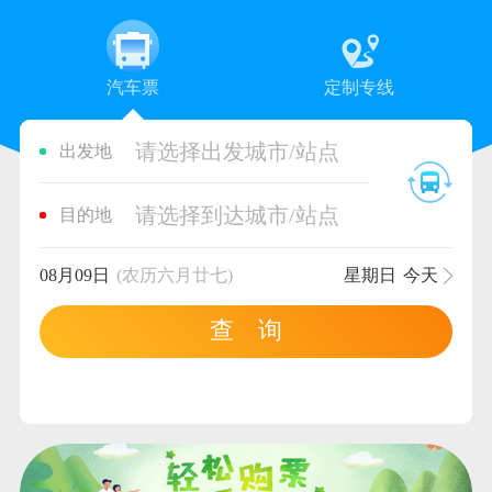
汽车票
定制专线
请选择出发城市/站点
出发地
请选择到达城市/站点
目的地
08月09日
(农历六月廿七)
星期日
今天
查 询