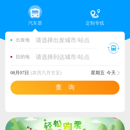
汽车票
定制专线
请选择出发城市/站点
出发地
请选择到达城市/站点
目的地
08月07日
(农历六月廿五)
星期五
今天
查 询