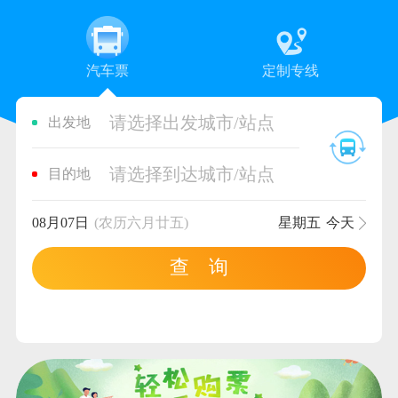
汽车票
定制专线
请选择出发城市/站点
出发地
请选择到达城市/站点
目的地
08月07日
(农历六月廿五)
星期五
今天
查 询