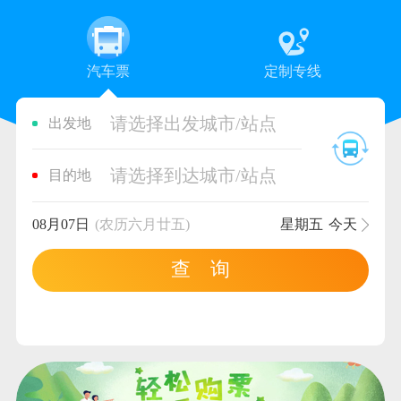
汽车票
定制专线
请选择出发城市/站点
出发地
请选择到达城市/站点
目的地
08月07日
(农历六月廿五)
星期五
今天
查 询