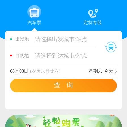
汽车票
定制专线
请选择出发城市/站点
出发地
请选择到达城市/站点
目的地
08月08日
(农历六月廿六)
星期六
今天
查 询