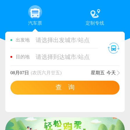
汽车票
定制专线
请选择出发城市/站点
出发地
请选择到达城市/站点
目的地
08月07日
(农历六月廿五)
星期五
今天
查 询