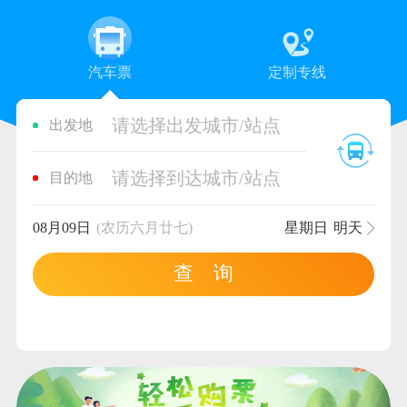
汽车票
定制专线
请选择出发城市/站点
出发地
请选择到达城市/站点
目的地
08月09日
(农历六月廿七)
星期日
明天
查 询