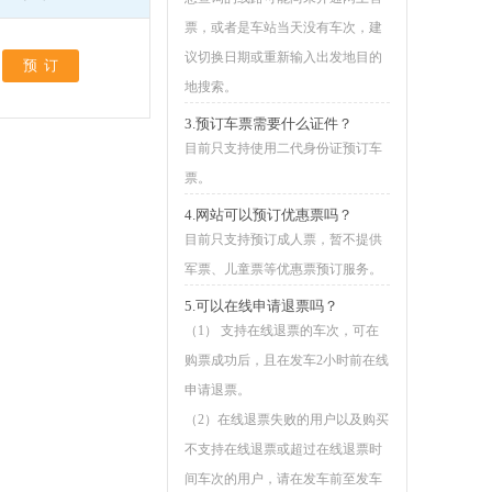
票，或者是车站当天没有车次，建
议切换日期或重新输入出发地目的
预订
地搜索。
3.预订车票需要什么证件？
目前只支持使用二代身份证预订车
票。
4.网站可以预订优惠票吗？
目前只支持预订成人票，暂不提供
军票、儿童票等优惠票预订服务。
5.可以在线申请退票吗？
（1） 支持在线退票的车次，可在
购票成功后，且在发车2小时前在线
申请退票。
（2）在线退票失败的用户以及购买
不支持在线退票或超过在线退票时
间车次的用户，请在发车前至发车