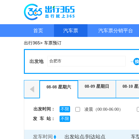
首页
汽车票
汽车票分销平台
出行365>
车票预订
出发地
08-09
星期日
08-10
星
08-08
星期六
出发时间：
不限
凌晨（00:00-06:00）
发 车 站：
不限
发车时间
出发站点/到达站点
车