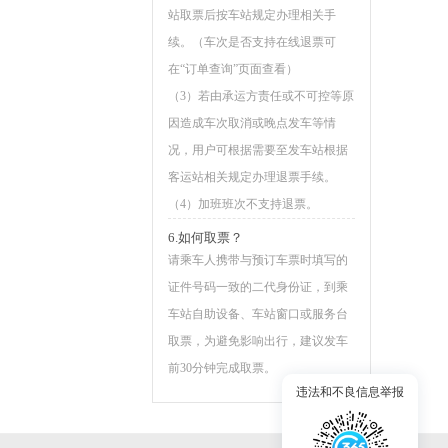
站取票后按车站规定办理相关手
续。（车次是否支持在线退票可
在“订单查询”页面查看）
（3）若由承运方责任或不可控等原
因造成车次取消或晚点发车等情
况，用户可根据需要至发车站根据
客运站相关规定办理退票手续。
（4）加班班次不支持退票。
6.如何取票？
请乘车人携带与预订车票时填写的
证件号码一致的二代身份证，到乘
车站自助设备、车站窗口或服务台
取票，为避免影响出行，建议发车
前30分钟完成取票。
违法和不良信息举报