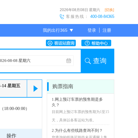
2026年08月08日
星期六
[切换]
客服热线：
400-08-84365
我的出行365
登录
注册
尊敬的会员
查询
8-14
星期五
购票指南
1.网上预订车票的预售期是多
久？
18:00-00:00）
目前网上预订车票的预售期为1至15
天，具体以各客运站为准。
2.为什么有些线路查询不到？
操作
您查询的线路可能尚未开通网上售