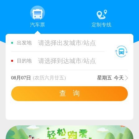
汽车票
定制专线
请选择出发城市/站点
出发地
请选择到达城市/站点
目的地
08月07日
(农历六月廿五)
星期五
今天
查 询