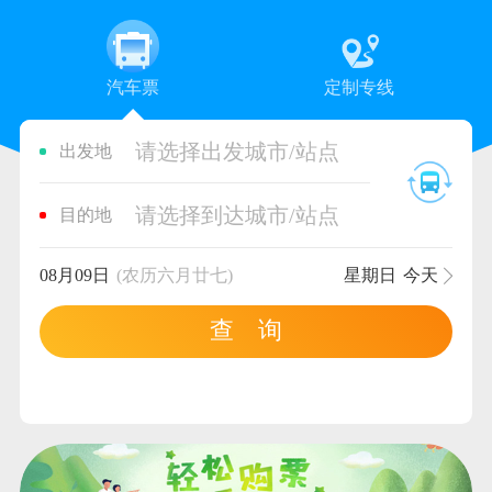
汽车票
定制专线
请选择出发城市/站点
出发地
请选择到达城市/站点
目的地
08月09日
(农历六月廿七)
星期日
今天
查 询