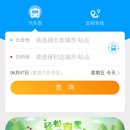
汽车票
定制专线
请选择出发城市/站点
出发地
请选择到达城市/站点
目的地
08月07日
(农历六月廿五)
星期五
今天
查 询