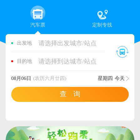
汽车票
定制专线
请选择出发城市/站点
出发地
请选择到达城市/站点
目的地
08月06日
(农历六月廿四)
星期四
今天
查 询