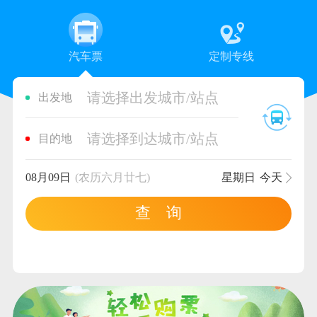
汽车票
定制专线
请选择出发城市/站点
出发地
请选择到达城市/站点
目的地
08月09日
(农历六月廿七)
星期日
今天
查 询