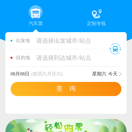
汽车票
定制专线
请选择出发城市/站点
出发地
请选择到达城市/站点
目的地
08月08日
(农历六月廿六)
星期六
今天
查 询