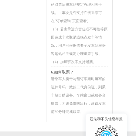
站取票后按车站规定办理相关手
续。（车次是否支持在线退票可
在“订单查询”页面查看）
（3）若由承运方责任或不可控等原
因造成车次取消或晚点发车等情
况，用户可根据需要至发车站根据
客运站相关规定办理退票手续。
（4）加班班次不支持退票。
6.如何取票？
请乘车人携带与预订车票时填写的
证件号码一致的二代身份证，到乘
车站自助设备、车站窗口或服务台
取票，为避免影响出行，建议发车
前30分钟完成取票。
违法和不良信息举报