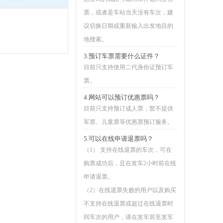
票，或者是车站当天没有车次，建
议切换日期或重新输入出发地目的
地搜索。
3.预订车票需要什么证件？
目前只支持使用二代身份证预订车
票。
4.网站可以预订优惠票吗？
目前只支持预订成人票，暂不提供
军票、儿童票等优惠票预订服务。
5.可以在线申请退票吗？
（1） 支持在线退票的车次，可在
购票成功后，且在发车2小时前在线
申请退票。
（2）在线退票失败的用户以及购买
不支持在线退票或超过在线退票时
间车次的用户，请在发车前至发车