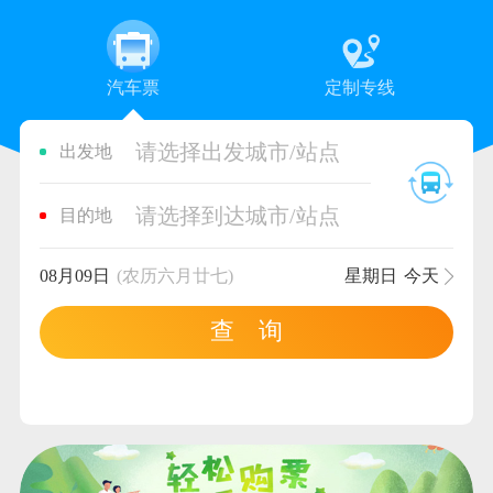
汽车票
定制专线
请选择出发城市/站点
出发地
请选择到达城市/站点
目的地
08月09日
(农历六月廿七)
星期日
今天
查 询