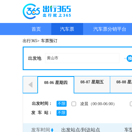
首页
汽车票
汽车票分销平台
出行365>
车票预订
出发地
08-07
星期五
08-08
星
08-06
星期四
出发时间：
不限
凌晨（00:00-06:00）
发 车 站：
不限
发车时间
出发站点/到达站点
车