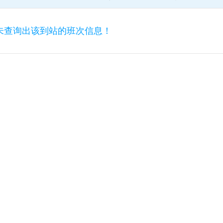
未查询出该到站的班次信息！