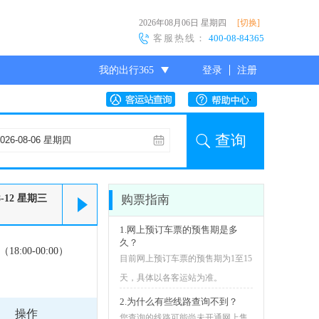
2026年08月06日
星期四
[切换]
客服热线：
400-08-84365
我的出行365
登录
注册
尊敬的会员
查询
8-12
星期三
购票指南
1.网上预订车票的预售期是多
久？
18:00-00:00）
目前网上预订车票的预售期为1至15
天，具体以各客运站为准。
2.为什么有些线路查询不到？
操作
您查询的线路可能尚未开通网上售